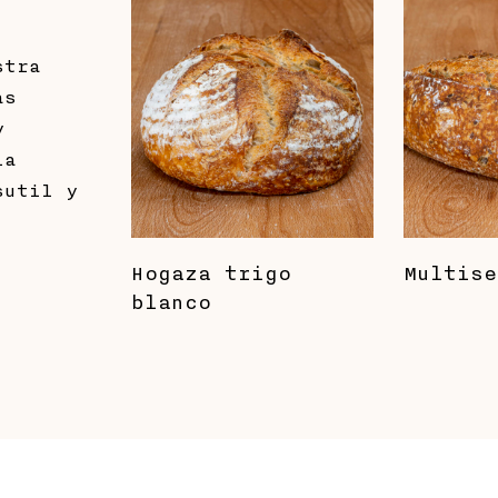
stra
as
y
la
sutil y
Hogaza trigo
Multise
blanco