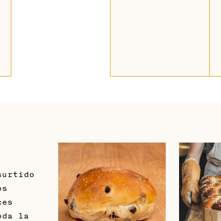
:
,
…
surtido
os
ces
oda la