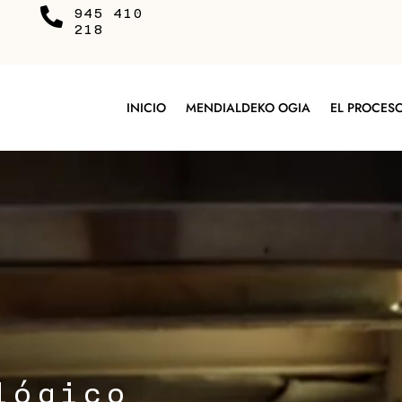

945 410
218
INICIO
MENDIALDEKO OGIA
EL PROCES
lógico