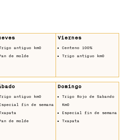
ueves
Viernes
Trigo antiguo km0
Centeno 100%
Pan de molde
Trigo antiguo km0
ábado
Domingo
Trigo antiguo km0
Trigo Rojo de Sabando
Especial fin de semana
Km0
Txapata
Especial fin de semana
Pan de molde
Txapata